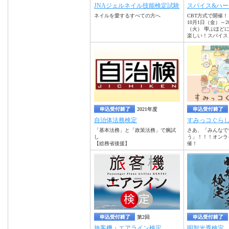
JNAジェルネイル技能検定試験
スパイス&ハー
ネイルを愛するすべての方へ
CBT方式で開催！ 
10月1日（金）～20
（火） 學ぶほど
楽しい！スパイス
2021年度
自治体法務検定
すみっコぐら
「基本法務」と「政策法務」で腕試
さあ、「みんなで
し
う」！！！オンラ
【総務省後援】
催！
第2回
旅客機・エアライン検定
明智光秀検定