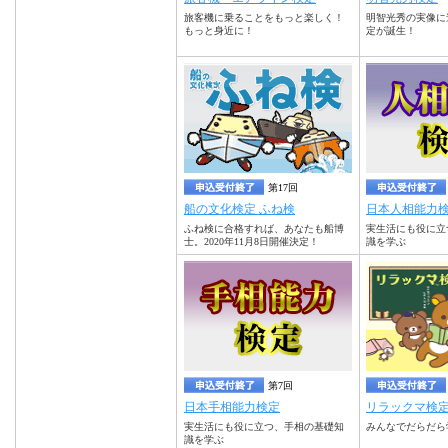
旅客機に乗ることをもっと楽しく！
明智光秀の実像に
もっと身近に！
定が誕生！
第17回
船の文化検定 ふね検
日本人相能力
ふね検に合格すれば、あなたも船博
実生活にも役に立
士。2020年11月8日開催決定！
識を学ぶ
第7回
日本手相能力検定
リラックマ検
実生活にも役に立つ、手相の基礎知
みんなでだらだら
識を学ぶ