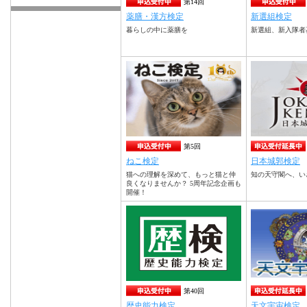
第14回
薬膳・漢方検定
新選組検定
暮らしの中に薬膳を
新選組、新入隊者
第5回
ねこ検定
日本城郭検定
猫への理解を深めて、もっと猫と仲
知の天守閣へ、い
良くなりませんか？ 5周年記念企画も
開催！
第40回
歴史能力検定
天文宇宙検定