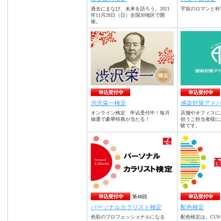
過去にまなび、未来を語ろう。2021
宇宙のロマンと科
年11月28日（日）全国30地区で開
催。
渋沢栄一検定
感染対策アド
オンライン検定 申込受付中！毎月
店舗やオフィスに
抽選で豪華特典が当たる！
担うご担当者様に
験です。
第48回
パーソナルカラリスト検定
配色検定
色彩のプロフェッショナルになる
配色検定は、CU