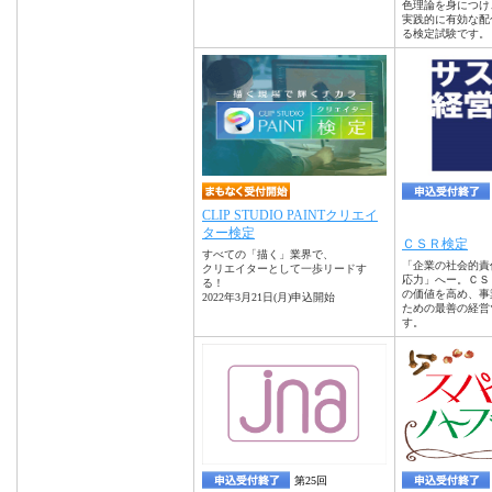
色理論を身につけ
実践的に有効な配
る検定試験です。
CLIP STUDIO PAINTクリエイ
ター検定
ＣＳＲ検定
すべての「描く」業界で、
「企業の社会的責
クリエイターとして一歩リードす
応力」へー。ＣＳ
る！
の価値を高め、事
2022年3月21日(月)申込開始
ための最善の経営
す。
第25回