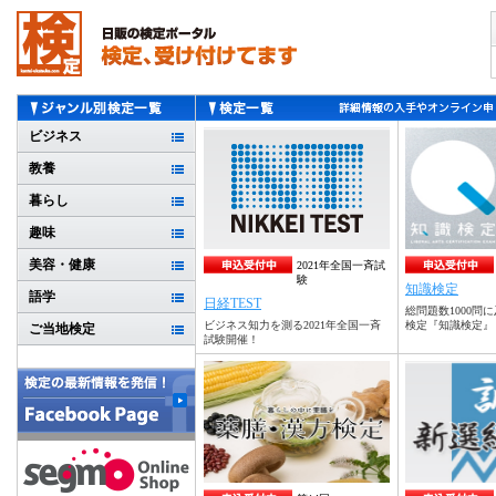
ビジネス
教養
暮らし
趣味
美容・健康
2021年全国一斉試
験
知識検定
語学
日経TEST
総問題数1000問
ビジネス知力を測る2021年全国一斉
検定『知識検定』
ご当地検定
試験開催！