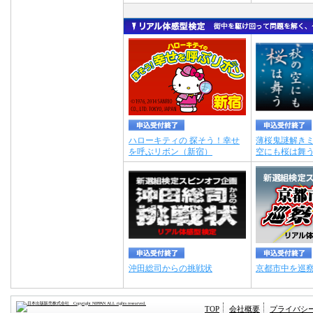
ハローキティの 探そう！幸せ
薄桜鬼謎解きミ
を呼ぶリボン（新宿）
空にも桜は舞
沖田総司からの挑戦状
京都市中を巡
TOP
会社概要
プライバシ