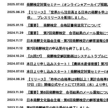
2025.07.02
発酵検定対策セミナー（オンライン※アーカイブ視聴あ
2025.06.25
【リリース】「世界から注目高まる日本の発酵を学ぶ
供」 プレスリリースを配信しました。
2025.01.15
【重要】 発酵検定 合格証書発送完了について
2024.11.29
【重要】 第7回発酵検定 合否結果のメール通知に
2024.11.17
日本発酵文化協会主催・第7回発酵検定の解答速報公
2024.11.12
第7回発酵検定の申込受付を終了しました。
2024.10.24
【お詫び】 発酵検定解説動画はシステムトラブルに
2024.07.03
本日より申し込みスタート！【農林水産省後援】第7回 
2024.07.03
本日より申し込みスタート！発酵検定対策セミナー(オ
2024.06.26
【リリース】「昨年の合格率は9割以上！累計合格率8
17日（日）開催公式サイトにて7月3日（水）より
2023.11.30
【重要】第6回発酵検定 合否結果のメール通知につ
2023.11.13
日本発酵文化協会主催・第6回発酵検定の解答速報公
2023.11.08
第6回発酵検定の申込受付を終了しました。