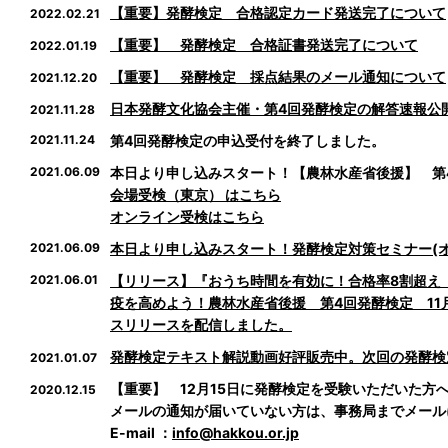
【重要】発酵検定 合格認定カード発送完了について
2022.02.21
【重要】 発酵検定 合格証書発送完了について
2022.01.19
【重要】 発酵検定 採点結果のメール通知について
2021.12.20
日本発酵文化協会主催・第4回発酵検定の解答速報公
2021.11.28
2021.11.24
第4回発酵検定の申込受付を終了しました。
2021.06.09
本日より申し込みスタート！【農林水産省後援】 第4
会場受検（東京） はこちら
オンライン受検はこちら
2021.06.09
本日より申し込みスタート！発酵検定対策セミナー(オン
2021.06.01
【リリース】『おうち時間を有効に！合格率8割超え
疫を高めよう！農林水産省後援 第4回発酵検定 11
スリリースを配信しました。
発酵検定テキスト解説動画好評販売中。次回の発酵検
2021.01.07
【重要】 12月15日に発酵検定を受験いただいた方
2020.12.15
メールの通知が届いていない方は、事務局までメール
E-mail ：
info@hakkou.or.jp