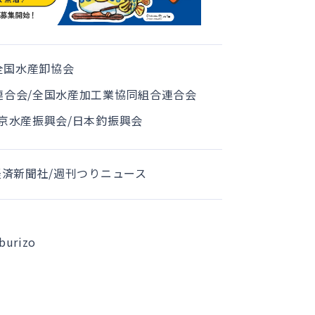
全国水産卸協会
連合会
/
全国水産加工業協同組合連合会
京水産振興会
/
日本釣振興会
経済新聞社
/
週刊つりニュース
burizo