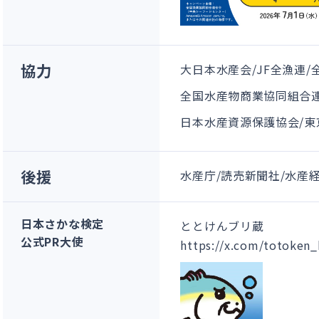
協力
大日本水産会
/
JF全漁連
/
全国水産物商業協同組合
日本水産資源保護協会
/
東
後援
水産庁
/
読売新聞社
/
水産
日本さかな検定
ととけんブリ蔵
公式PR大使
https://x.com/totoken_