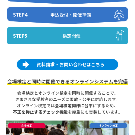
STEP4
申込受付・開催準備
STEP5
検定開催
資料請求・お問い合わせはこちら
会場検定と同時に開催できるオンラインシステムを完備
会場検定とオンライン検定を同時に開催することで、
さまざまな受験者のニーズに柔軟・公平に対応します。
オンライン検定では
会場検定同様に公平
にするため、
不正を抑止するチェック機能
を幾重にも実装しています。
会場検定
オンライン検定