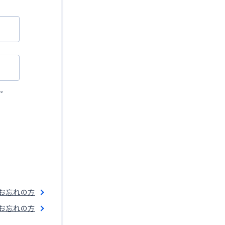
い。
をお忘れの方
お忘れの方