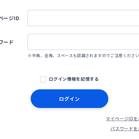
ページID
ワード
※
半角、全角、スペースも認識されますのでご注意くださ
ログイン情報を記憶する
ログイン
マイページID
パスワードを