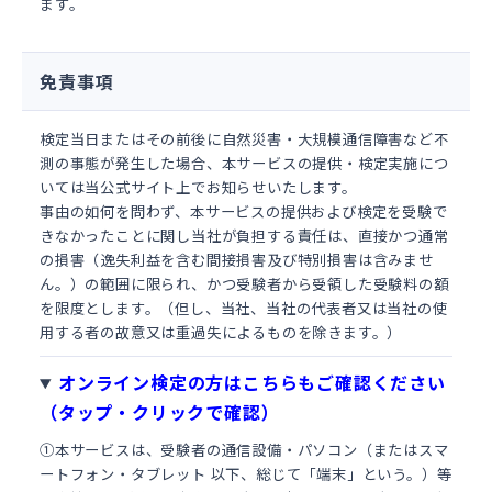
ます。
免責事項
検定当日またはその前後に自然災害・大規模通信障害など不
測の事態が発生した場合、本サービスの提供・検定実施につ
いては当公式サイト上でお知らせいたします。
事由の如何を問わず、本サービスの提供および検定を受験で
きなかったことに関し当社が負担する責任は、直接かつ通常
の損害（逸失利益を含む間接損害及び特別損害は含みませ
ん。）の範囲に限られ、かつ受験者から受領した受験料の額
を限度とします。（但し、当社、当社の代表者又は当社の使
用する者の故意又は重過失によるものを除きます。）
オンライン検定の方はこちらもご確認ください
（タップ・クリックで確認）
①本サービスは、受験者の通信設備・パソコン（またはスマ
ートフォン・タブレット 以下、総じて「端末」という。）等