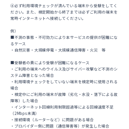
④必ず利用環境チェックが済んでいる端末から受験をしてく
ださい。また、検定開始から終了までは必ずご利用の端末を
常時インターネットへ接続してください。
例）
■不測の事態・不可効力により本サービスの提供が困難にな
るケース
・自然災害・大規模停電・大規模通信障害・火災 等
■受験者の責により受験が困難になるケース
・ご利用の端末へのウイルス及びサイバー攻撃など不測のシ
ステム障害となった場合
・利用環境チェックをしていない端末を検定時に使用される
場合
・検定中にご利用の端末が故障（劣化・水没・落下による故
障等）した場合
・インターネット回線利用制限超過等による回線速度不足
（2Mbps未満）
・接続環境（ルーターなど）に問題がある場合
・プロバイダー側に問題（通信障害等）が発生した場合