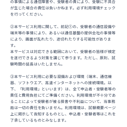
の事情による通信障害や、受験者の責により、受験に不具合
が生じた場合の責任は負いかねます。必ず利用環境チェック
を行ってください。
②本サービス利用に関して、前記①の、受験者の通信設備や
端末等の事情により、あるいは通信基盤の提供会社の事情等
により、画面が乱れたり、途切れたりする可能性がありま
す。
本サービスは対応できる範囲において、受験者の皆様が検定
を遂行できるよう対策を講じて参ります。ただし、原則、試
験時間の延長はいたしません。
③本サービス利用に必要な設備および環境（端末、通信機
器、ソフトウエア、高速インターネットへの接続環境。以
下、「利用環境」といいます）は、全て申込者・受験者等の
責任と費用負担にてご準備ください。利用環境が不十分であ
ることによって受験者が被る損害や不利益について、当事務
局は一切の責任を負いません。利用環境は、試験概要ページ
上に掲示して告知するものとし、申込者・受験者等はこれを
了承しているものとみなします。