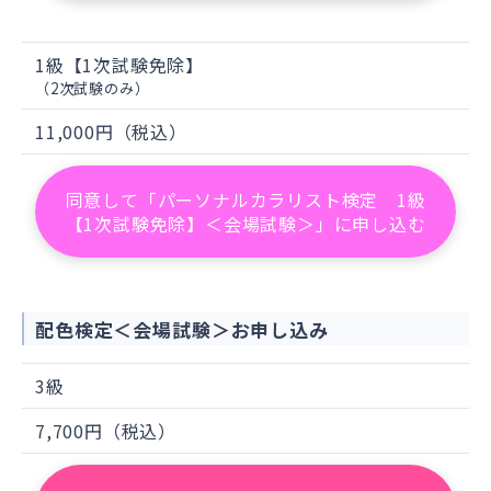
ジ（
https://www.ppc.go.jp/
）では、各
国における個人情報保護制度に関する情
1級【1次試験免除】
報について掲載されています。
（2次試験のみ）
お客様が未成年の場合、親権者または後
見人の承諾を得た上で、本サービスを利
11,000円（税込）
用するものとします。
同意して「パーソナルカラリスト検定 1級
※1パーソナルカラリスト検定・配色検定
【1次試験免除】＜会場試験＞」に申し込む
は、
一般社団法人
日本カラリスト協会
が主催
する検定です。
※2
一般社団法人
日本カラリスト協会
はパー
ソナルカラリスト検定
・配色検定
の検定業務
配色検定＜会場試験＞お申し込み
の一部を
日販セグモ株式会社
に業務委託して
おります。
3級
※3
一般社団法人
日本カラリスト協会
は当ウ
7,700円（税込）
ェブサイトの管理・運営を、
日販セグモ株式
会社
に業務委託しております。