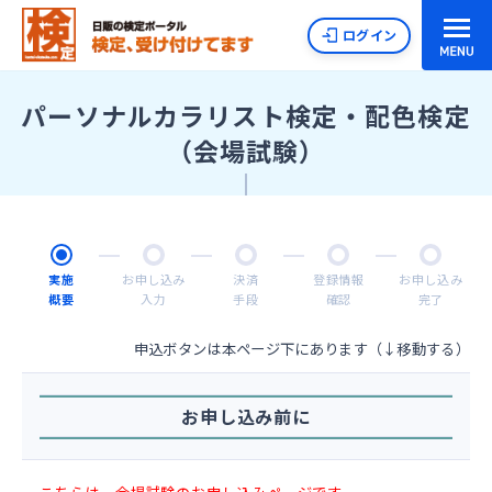
ログイン
パーソナルカラリスト検定・配色検定
（会場試験）
実施
お申し込み
決済
登録情報
お申し込み
概要
入力
手段
確認
完了
申込ボタンは本ページ下にあります（↓移動する）
お申し込み前に