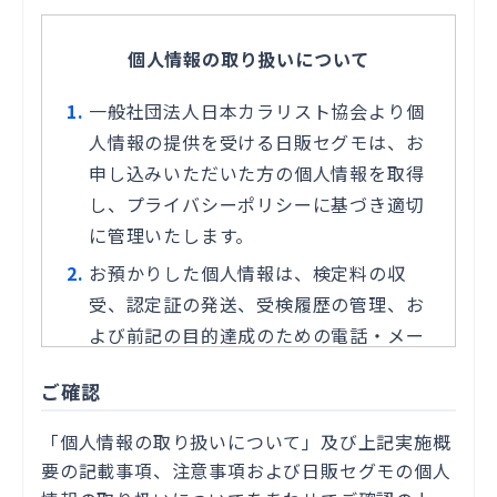
個人情報の取り扱いについて
一般社団法人日本カラリスト協会より個
人情報の提供を受ける日販セグモ
は
、お
申し込みいただいた方の個人情報を取得
し、プライバシーポリシーに基づき適切
に管理いたします。
お預かりした個人情報は、検定料の収
受、認定証の発送、
受検
履歴の管理、お
よび前記の目的達成のための電話・メー
ル・郵便などでの連絡など、 パーソナル
ご確認
カラリスト検定
・配色検定
の実施・遂行
のために利用するほか、個人が特定され
「個人情報の取り扱いについて」及び上記実施概
ない形で パーソナルカラリスト検定
・配
要の記載事項、注意事項および日販セグモの
個人
色検定
の運営と質の改善のために使用さ