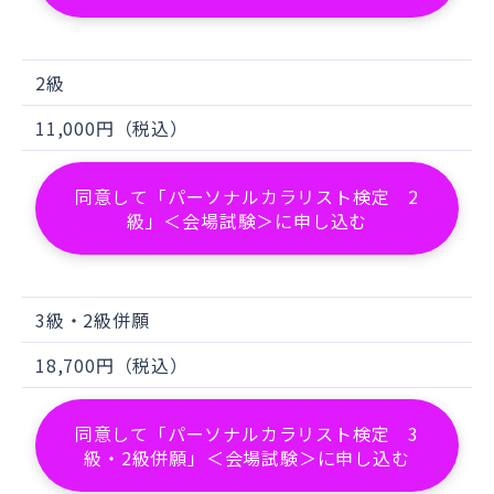
いて送付いたします。
一般社団法人日本カラリスト協会
または
日販セグモは、
上記2.の利用目的達成の
2級
ために必要な範囲内において、個人情報
11,000円（税込）
の適切な取り扱いに関する契約を締結し
た上で、個人情報の取リ扱いを第三者に
委託する場合があります。
なお
当社がお
同意して「パーソナルカラリスト検定 2
級」＜会場試験＞に申し込む
客様から収集した以下の個人情報等は、
カード発行会社がおこなう不正利用検
知・ 防止のためにお客様が利用されてい
るカード発行会社及び、決済代行会社へ
3級・2級併願
提供させていただきます。
18,700円（税込）
「当社が保有しているお客様に関する情
報」、「IPアドレス」、「デバイス情
同意して「パーソナルカラリスト検定 3
報」、「氏名」、「eメールアドレス」、
級・2級併願」＜会場試験＞に申し込む
「電話番号（自宅・携帯・勤務先）」、