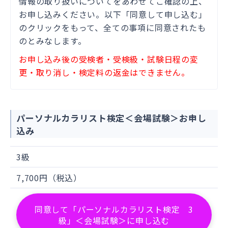
情報の取り扱いについて
をあわせてご確認の上、
せていただきます。
また、
一般社団法人
お申し込みください。以下「同意して申し込む」
日本カラリスト協会
および
日販セグモ株
のクリックをもって、全ての事項に同意されたも
式会社
の各種ご案内（検定関連情報、イ
のとみなします。
ベント、アンケート等）を適切な通信手
お申し込み後の受検者・受検級・試験日程の変
段を用いて送付させていただく他、個人
更・取り消し・検定料の返金はできません。
情報の提供を受けた日販セグモが各種ご
案内をお送りする場合もあります。
一般社団法人日本カラリスト協会
から日
パーソナルカラリスト検定＜会場試験＞お申し
販セグモへの個人情報の提供は受検者へ
込み
の情報提供を目的とし、住所、メールア
3級
ドレスをはじめとするご案内を送付する
ための項目を提供します。提供にあたっ
7,700円（税込）
ては個人情報の適切な取り扱いに関する
契約を締結し、パスワードをかけた電子
同意して「パーソナルカラリスト検定 3
ファイルや記録媒体等、適切な手段を用
級」＜会場試験＞に申し込む