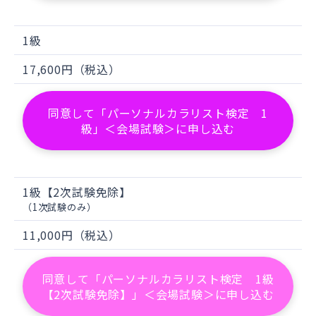
「請求先情報」、「配送先住所」等。
お客様が利用されているカード発行会社
1級
が外国にある場合、これらの情報は当該
カード発行会社が所属する国に移転され
17,600円（税込）
る場合があります。
当社では、お客様から収集した情報から
同意して「パーソナルカラリスト検定 1
は、ご利用のカード発行会社及び当該会
級」＜会場試験＞に申し込む
社が所在する国を特定することができな
いため、以下の個人情報保護措置に関す
る情報を把握して、ご提供することはで
1級【2次試験免除】
きません。
（1次試験のみ）
・提供先が所在する外国の名称
11,000円（税込）
・当該国の個人情報保護制度に関する情
報
同意して「パーソナルカラリスト検定 1級
・発行会社の個人情報保護の措置
【2次試験免除】」＜会場試験＞に申し込む
なお、個人情報保護委員会のホームペー