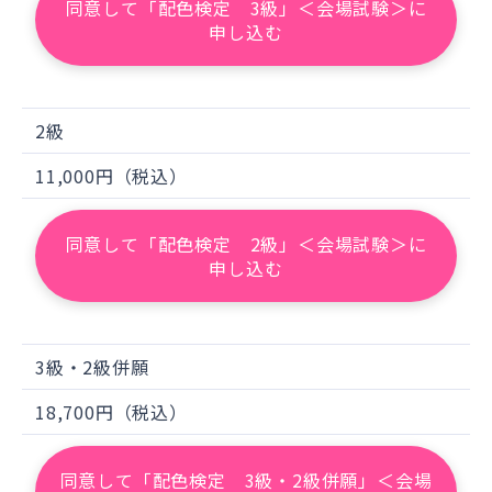
※4
日販セグモ株式会社
が、当ウェブサイト
同意して「配色検定 3級」＜会場試験＞に
申し込む
の特定商取引上の販売事業者となります。
2級
11,000円（税込）
同意して「配色検定 2級」＜会場試験＞に
申し込む
3級・2級併願
18,700円（税込）
同意して「配色検定 3級・2級併願」＜会場