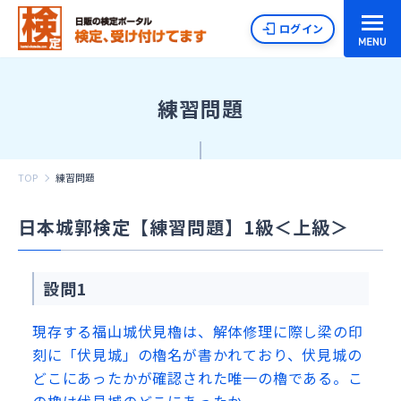
ログイン
練習問題
TOP
練習問題
日本城郭検定【練習問題】1級＜上級＞
設問1
現存する福山城伏見櫓は、解体修理に際し梁の印
刻に「伏見城」の櫓名が書かれており、伏見城の
どこにあったかが確認された唯一の櫓である。こ