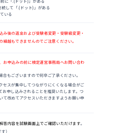
前に「.(ドット)」がある
続して「.(ドット)」がある
っている
込み後の返金および受験者変更・受験級変更・
の繰越もできませんのでご注意ください。
、お申込みの前に検定運営事務局へお問い合わ
場合もございますので何卒ご了承ください。
クセスが集中してつながりにくくなる場合がご
てお申し込みされることを推奨いたします。つ
いて改めてアクセスいただきますようお願い申
解答内容を試験画面上でご確認いただけます
。
です）