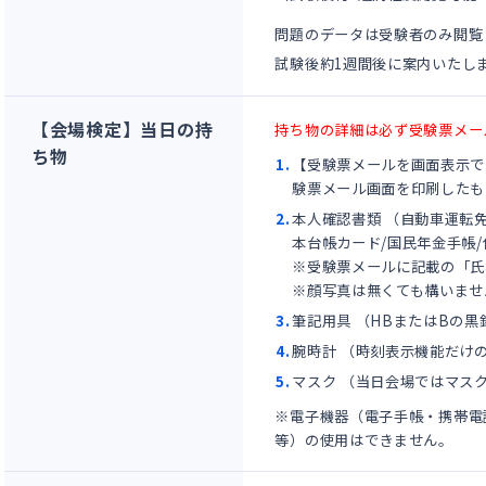
問題のデータは受験者のみ閲覧
試験後約1週間後に案内いたし
【会場検定】当日の持
持ち物の詳細は必ず受験票メー
ち物
【受験票メールを画面表示で
験票メール画面を印刷したも
本人確認書類 （
⾃動⾞運転免
本台帳カード/国⺠年⾦⼿帳/
※受験票メールに記載の「氏
※顔写真は無くても構いませ
筆記用具 （HBまたはBの
腕時計 （時刻表示機能だけ
マスク （当日会場ではマス
※電子機器（電子手帳・携帯電
等）の使用はできません。