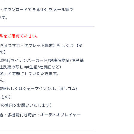
・ダウンロードできるURLをメール等で
ます。
ルをご確認ください。
きるスマホ・タブレット端末】もしくは 【受
の】
許証/マイナンバーカード/健康保険証/住⺠基
住⺠票の写し/学生証/社員証
など）
名」と参照させていただきます。
ん。
黒鉛筆もしくはシャープペンシル、消しゴム）
のもの）
クの着用をお願いいたします）
話・多機能付き時計・オーディオプレイヤー