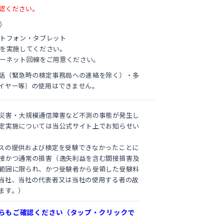
認ください。
）
トフォン・タブレット
を実施してください。
ーネット回線をご用意ください。
話（緊急時の検定事務局への連絡を除く）・多
イヤー等）の使用はできません。
災害・大規模通信障害など不測の事態が発生し
定実施については当公式サイト上でお知らせい
スの提供および検定を受験できなかったことに
接かつ通常の損害（逸失利益を含む間接損害及
範囲に限られ、かつ受験者から受領した受験料
当社、当社の代表者又は当社の使用する者の故
ます。）
らもご確認ください（タップ・クリックで