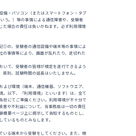
設備・パソコン（またはスマートフォン・タブ
という。）等の事情による通信障害や、受験者
じた場合の責任は負いかねます。必ず利用環境
記①の、受験者の通信設備や端末等の事情によ
社の事情等により、画面が乱れたり、途切れた
おいて、受験者の皆様が検定を遂行できるよう
、原則、試験時間の延長はいたしません。
および環境（端末、通信機器、ソフトウエア、
境。以下、「利用環境」といいます）は、全て
負担にてご準備ください。利用環境が不十分で
損害や不利益について、当事務局は一切の責任
験概要ページ上に掲示して告知するものとし、
しているものとみなします。
でいる端末から受験をしてください。また、検