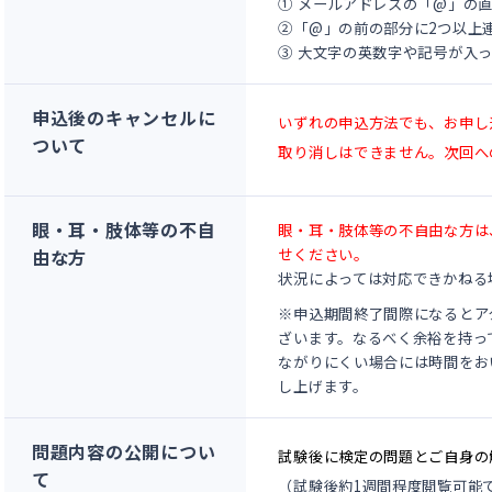
① メールアドレスの「@」の直
②「@」の前の部分に2つ以上連
③ 大文字の英数字や記号が入
申込後のキャンセルに
いずれの申込方法でも、お申し
ついて
取り消しはできません。次回へ
眼・耳・肢体等の不自
眼・耳・肢体等の不自由な方は
由な方
せください。
状況によっては対応できかねる
※申込期間終了間際になるとア
ざいます。なるべく余裕を持っ
ながりにくい場合には時間をお
し上げます。
問題内容の公開につい
試験後に検定の問題とご自身の
て
（試験後約1週間程度閲覧可能