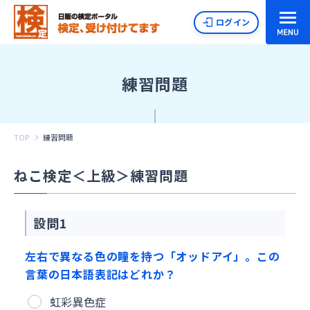
ログイン
練習問題
TOP
練習問題
ねこ検定＜上級＞練習問題
設問1
左右で異なる色の瞳を持つ「オッドアイ」。この
言葉の日本語表記はどれか？
虹彩異色症