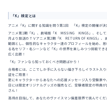
「K」検定とは
アニメ「K」に関する知識を問う第1回 「K」検定の開催が決
アニメ第1期「K」、劇場版「K MISSING KINGS」、そして2
月より放送のＴＶアニメ
第2期「K RETURN OF KINGS」、
範囲とし、個性的なキャラクター達のプロフィールを始め、思
る名セリフ・名シーンなど「K」の世界を楽しみつつ挑戦でき
広く出題！
「K」ファンなら知っておくべき問題ばかり！
合格者には、ここでしか手に入らない描き下ろしイラスト入り
証をご用意！
更にキャラクターからあなたへの応援メッセージ入り受験票や
日には限定オリジナルグッズの販売など、受験者限定の特典が
さん！
高得点目指して、あなたのヴァイスマン偏差限界で挑んでくだ