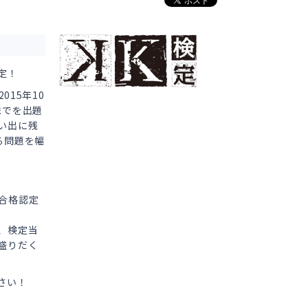
定！
015年10
までを出題
い出に残
る問題を幅
合格認定
、検定当
盛りだく
さい！