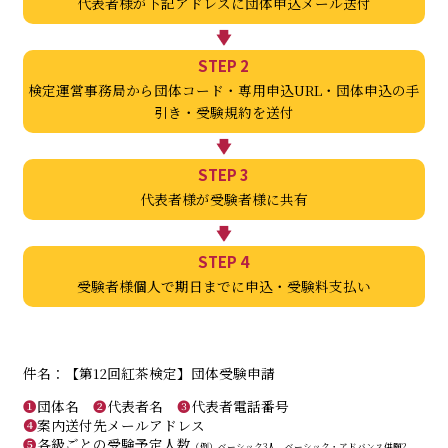
代表者様が下記アドレス
に団体申込メール送付
STEP 2
検定運営事務局から
団体コード・
専用申込URL・団体申込の手
引き・受験規約を送付
STEP 3
代表者様が
受験者様に共有
STEP 4
受験者様個人で
期日までに
申込・受験料支払い
件名：【第12回紅茶検定】団体受験申請
❶
団体名
❷
代表者名
❸
代表者電話番号
❹
案内送付先メールアドレス
❺
各級ごとの受験予定人数
（例）ベーシック3人、ベーシック・アドバンス併願2