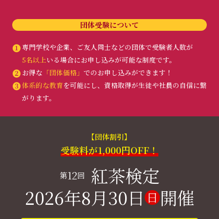
団体受験について
❶
専門学校や企業、ご友人同士などの団体で受験者人数が
5名以上
いる場合にお申し込みが可能な制度です。
❷
お得な
「団体価格」
でのお申し込みができます！
❸
体系的な教育
を可能にし、資格取得が生徒や社員の自信に繋
がります。
【団体割引】
受験料が1,000円OFF！
紅茶検定
12
第
回
2026年8月30日
開催
日