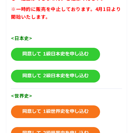
の取り扱いを第三者に委託する場合もあ
※一時的に販売を中止しております。4月1日より
ります。
なお当社がお客様から収集した
開始いたします。
以下の個人情報等は、カード発行会社が
おこなう不正利用検知・ 防止のためにお
客様が利用されているカード発行会社及
<日本史>
び、決済代行会社へ提供させていただき
ます。
「当社が保有しているお客様に関する情
報」、「IPアドレス」、「デバイス情
報」、「氏名」、「eメールアドレス」、
「電話番号（自宅・携帯・勤務先）」、
「請求先情報」、「配送先住所」等。
<世界史>
お客様が利用されているカード発行会社
が外国にある場合、これらの情報は当該
カード発行会社が所属する国に移転され
る場合があります。