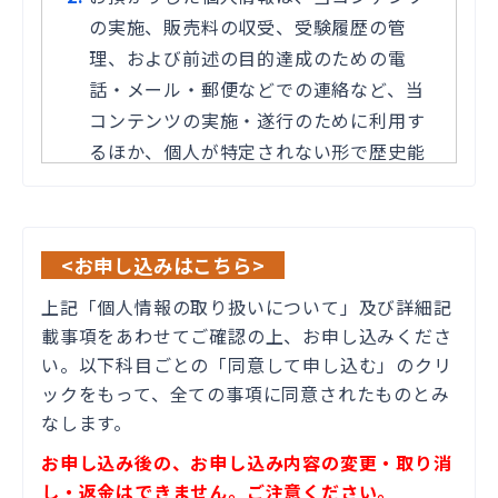
の実施、販売料の収受、受験履歴の管
理、および前述の目的達成のための電
話・メール・郵便などでの連絡など、当
コンテンツの実施・遂行のために利用す
るほか、個人が特定されない形で歴史能
力検定の運営と質の改善のために利用さ
せていただきます。また、各種ご案内(検
定関連情報、製品並びにサービス情報、
<お申し込みはこちら>
イベント、アンケート等)を適切な通信手
上記「個人情報の取り扱いについて」及び詳細記
段を用いて送付させていただく場合もあ
載事項をあわせてご確認の上、お申し込みくださ
ります。
い。以下科目ごとの「同意して申し込む」のクリ
歴史能力検定協会および日販セグモは、
ックをもって、全ての事項に同意されたものとみ
上記2の利用目的達成のために必要な範囲
なします。
内において、個人情報の適切な取り扱い
お申し込み後の、お申し込み内容の変更・取り消
に関する契約を締結した上で、個人情報
し・返金はできません。ご注意ください。