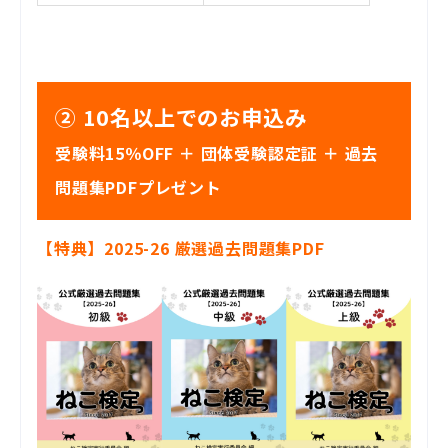
② 10名以上でのお申込み
受験料15％OFF ＋ 団体受験認定証 ＋ 過去
問題集PDFプレゼント
【特典】2025-26 厳選過去問題集PDF