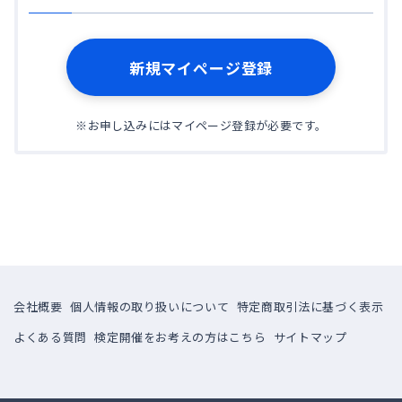
新規マイページ登録
※
お申し込みにはマイページ登録が必要です。
会社概要
個人情報の取り扱いについて
特定商取引法に基づく表示
よくある質問
検定開催をお考えの方はこちら
サイトマップ