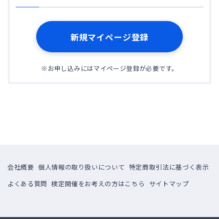
新規マイページ登録
※
お申し込みにはマイページ登録が必要です。
会社概要
個人情報の取り扱いについて
特定商取引法に基づく表示
よくある質問
検定開催をお考えの方はこちら
サイトマップ