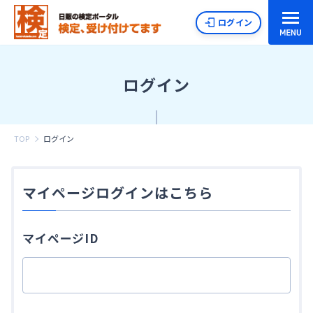
ログイン
ログイン
TOP
ログイン
マイページログインはこちら
マイページID