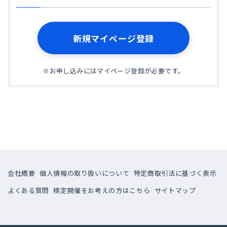
新規マイページ登録
※
お申し込みにはマイページ登録が必要です。
会社概要
個人情報の取り扱いについて
特定商取引法に基づく表示
よくある質問
検定開催をお考えの方はこちら
サイトマップ