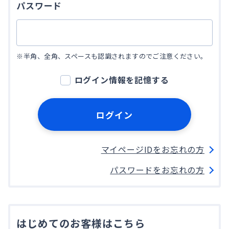
パスワード
※
半角、全角、スペースも認識されますのでご注意ください。
ログイン情報を記憶する
ログイン
マイページIDをお忘れの方
パスワードをお忘れの方
はじめてのお客様はこちら