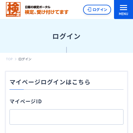
ログイン
ログイン
TOP
ログイン
マイページログインはこちら
マイページID