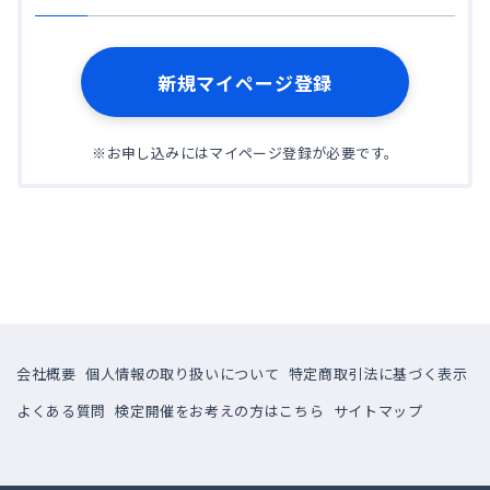
新規マイページ登録
※
お申し込みにはマイページ登録が必要です。
会社概要
個人情報の取り扱いについて
特定商取引法に基づく表示
よくある質問
検定開催をお考えの方はこちら
サイトマップ